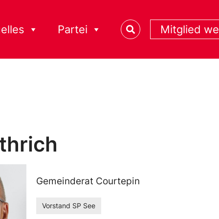
elles
Partei
Mitglied w
thrich
Gemeinderat Courtepin
Vorstand SP See