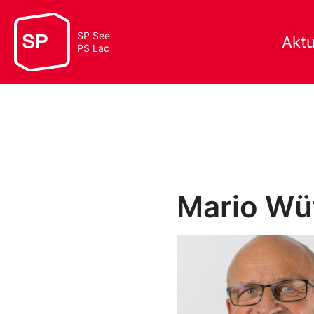
SP See
Aktu
PS Lac
Mario Wü