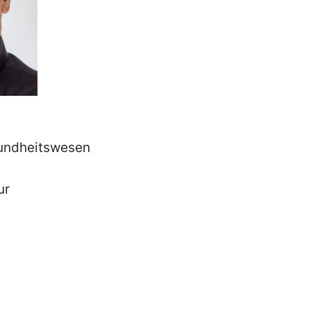
sundheitswesen
ur